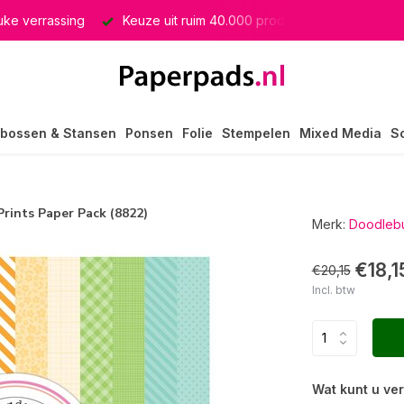
euke verrassing
Keuze uit ruim 40.000 producten
GRATIS 
bossen & Stansen
Ponsen
Folie
Stempelen
Mixed Media
S
Prints Paper Pack (8822)
Merk:
Doodlebu
€18,1
€20,15
Incl. btw
Wat kunt u ve