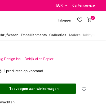
verzending in heel Nederland
EUR
Klantenservice
0
Inloggen
chrijfwaren
Embellishments
Collecties
Andere Hobby's
g Design Inc.
Bekijk alles Papier
5
1 producten op voorraad
Toevoegen aan winkelwagen
rwachten: