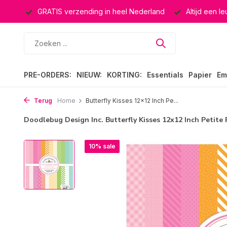
ucten
GRATIS verzending in heel Nederland
Altijd een l
PRE-ORDERS:
NIEUW:
KORTING:
Essentials
Papier
Em
Terug
Home
Butterfly Kisses 12x12 Inch Pe...
Doodlebug Design Inc. Butterfly Kisses 12x12 Inch Petite 
10% sale