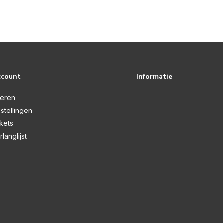
ccount
Informatie
reren
stellingen
ckets
rlanglijst