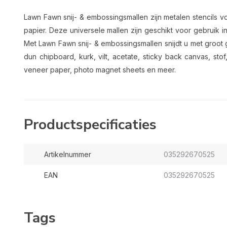
Lawn Fawn snij- & embossingsmallen zijn metalen stencils 
papier. Deze universele mallen zijn geschikt voor gebruik 
Met Lawn Fawn snij- & embossingsmallen snijdt u met groot 
dun chipboard, kurk, vilt, acetate, sticky back canvas, st
veneer paper, photo magnet sheets en meer.
Productspecificaties
Artikelnummer
035292670525
EAN
035292670525
Tags