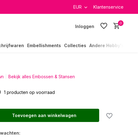
verzending in heel Nederland
EUR
Klantenservice
0
Inloggen
chrijfwaren
Embellishments
Collecties
Andere Hobby's
wn
Bekijk alles Embossen & Stansen
9
1 producten op voorraad
Toevoegen aan winkelwagen
rwachten: