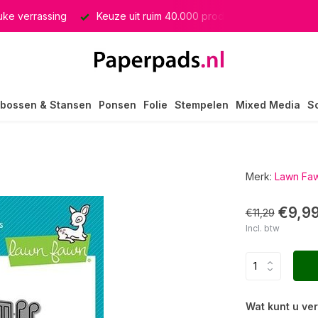
euke verrassing
Keuze uit ruim 40.000 producten
GRATIS 
bossen & Stansen
Ponsen
Folie
Stempelen
Mixed Media
S
Merk:
Lawn Fa
€9,9
€11,29
Incl. btw
Wat kunt u ve