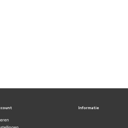
ccount
Informatie
reren
stellingen