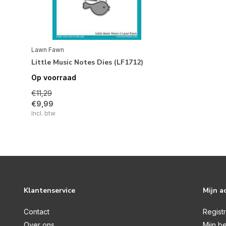
Lawn Fawn
Little Music Notes Dies (LF1712)
Op voorraad
€11,29
€9,99
Incl. btw
Klantenservice
Mijn a
Contact
Regist
Over ons
Mijn be