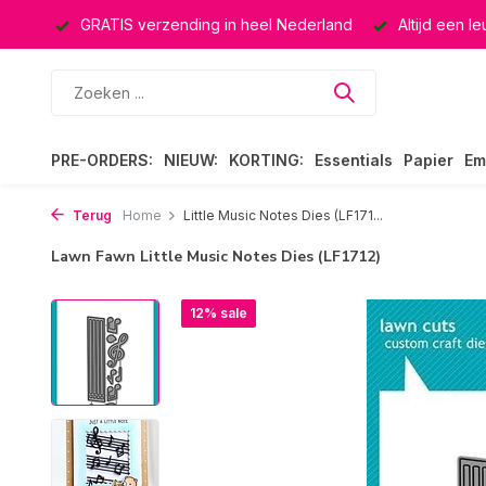
ucten
GRATIS verzending in heel Nederland
Altijd een l
PRE-ORDERS:
NIEUW:
KORTING:
Essentials
Papier
Em
Terug
Home
Little Music Notes Dies (LF171...
Lawn Fawn Little Music Notes Dies (LF1712)
12% sale