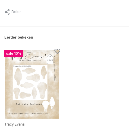
Delen
Eerder bekeken
sale 10%
Tracy Evans