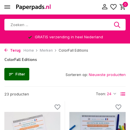
0
GRATIS verzending in heel Nederland
Terug
Home
Merken
ColorFall Editions
ColorFall Editions
Filter
Sorteren op:
Toon:
23 producten