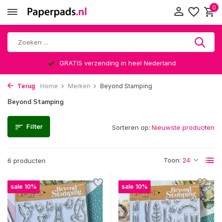
0
GRATIS verzending in heel Nederland
Terug
Home
Merken
Beyond Stamping
Beyond Stamping
Filter
Sorteren op:
Toon:
6 producten
sale 10%
sale 10%