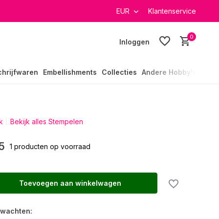
verzending in heel Nederland
EUR
Klantenservice
0
Inloggen
chrijfwaren
Embellishments
Collecties
Andere Hobby's
k
Bekijk alles Stempelen
5
1 producten op voorraad
Toevoegen aan winkelwagen
rwachten: