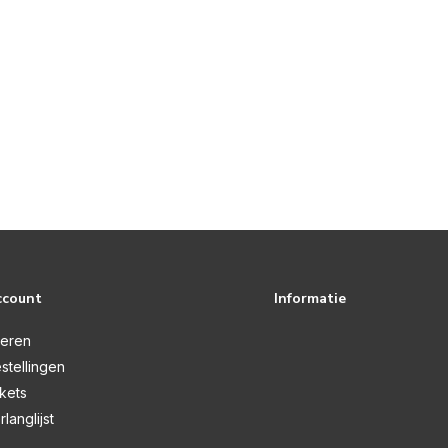
ccount
Informatie
reren
stellingen
ckets
rlanglijst