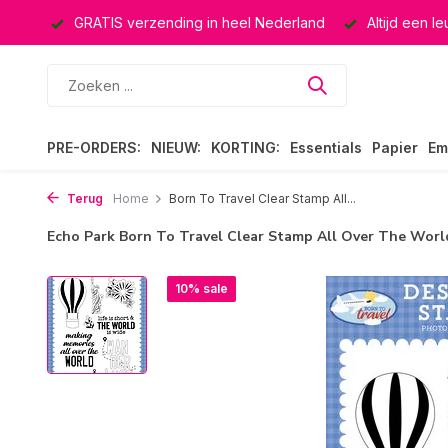
ucten
GRATIS verzending in heel Nederland
Altijd een l
PRE-ORDERS:
NIEUW:
KORTING:
Essentials
Papier
Em
Terug
Home
Born To Travel Clear Stamp All...
Echo Park Born To Travel Clear Stamp All Over The Wor
10% sale