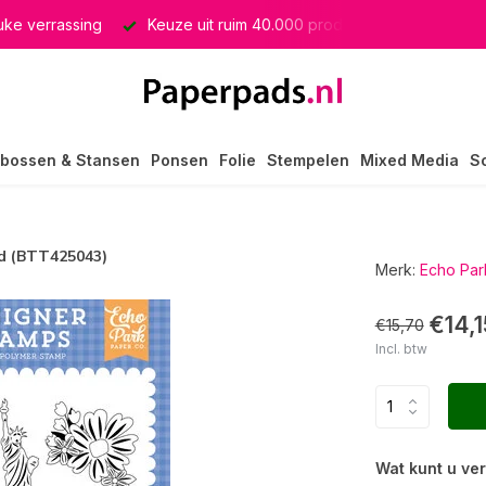
euke verrassing
Keuze uit ruim 40.000 producten
GRATIS 
bossen & Stansen
Ponsen
Folie
Stempelen
Mixed Media
S
ld (BTT425043)
Merk:
Echo Par
€14,1
€15,70
Incl. btw
Wat kunt u ve