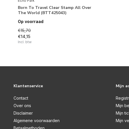
Echo Park
Born To Travel Clear Stamp All Over
The World (BTT425043)
Op voorraad
€15,70
€14,15
Incl. btw
Klantenservice
Mijn a
Contact
Regist
Over ons
Mijn be
Disclaimer
Mijn ti
Algemene voorwaarden
Mijn ve
Betaalmethoden