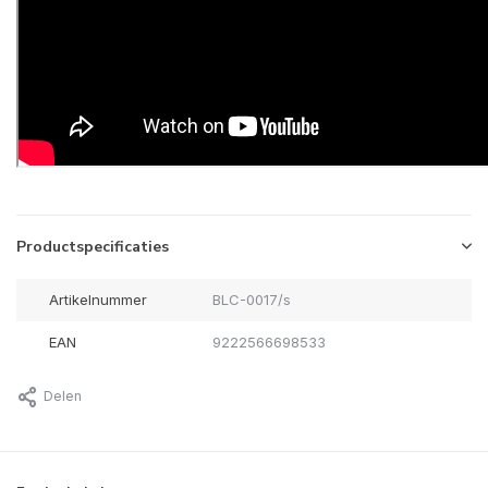
Productspecificaties
Artikelnummer
BLC-0017/s
EAN
9222566698533
Delen