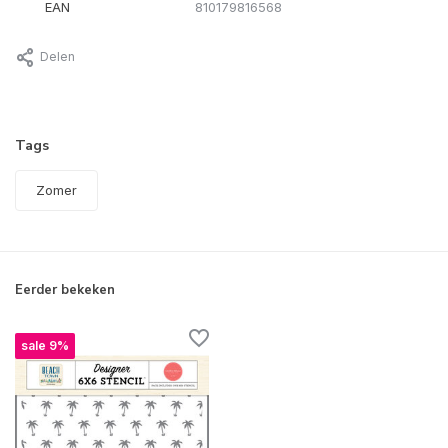
EAN
810179816568
Delen
Tags
Zomer
Eerder bekeken
sale 9%