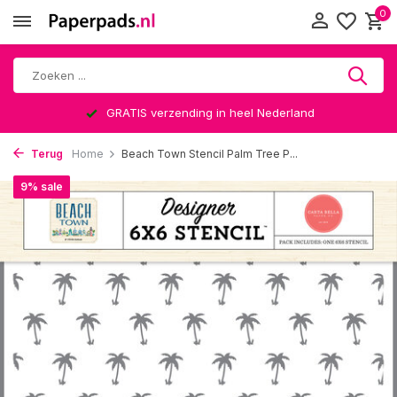
0
GRATIS verzending in heel Nederland
Terug
Home
Beach Town Stencil Palm Tree P...
9% sale