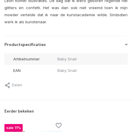
Leon Römer Illustraties. De dag dat ik werd geboren regende het
glitters en confetti. Het was dan ook niet vreemd toen ik mijn
moeder vertelde dat ik naar de kunstacademie wilde. Sindsdien
werk ik als kunstenaar.
Productspecificaties
Artikelnummer
Baby Snail
EAN
Baby Snail
Delen
Eerder bekeken
sale 11%