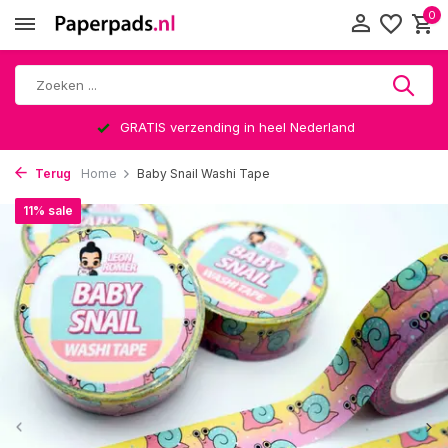
0
Nederland
Altijd een leuke verrassi
Terug
Home
Baby Snail Washi Tape
11% sale