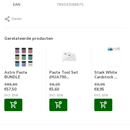
EAN
789541088875
Delen
Gerelateerde producten
Astro Paste
Paste Tool Set
Stark White
BUNDLE
(HUA790...
Cardstock ...
€65,69
€6,25
€9,95
€57,50
€5,60
€8,95
Incl. btw
Incl. btw
Incl. btw