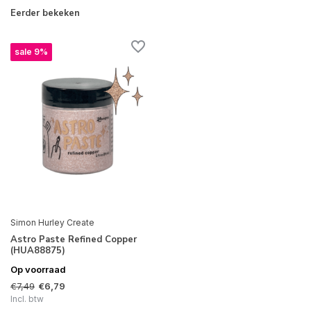
Eerder bekeken
sale 9%
Simon Hurley Create
Astro Paste Refined Copper
(HUA88875)
Op voorraad
€7,49
€6,79
Incl. btw