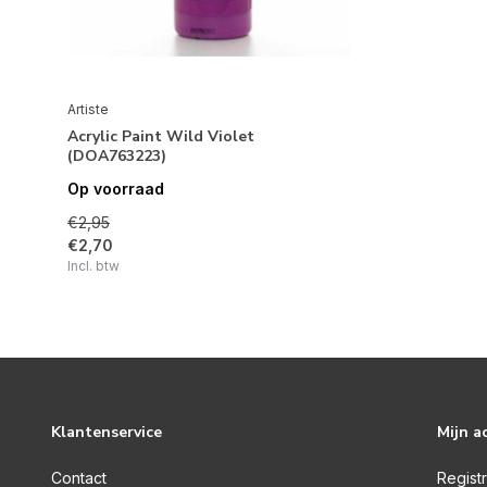
Artiste
Acrylic Paint Wild Violet
(DOA763223)
Op voorraad
€2,95
€2,70
Incl. btw
Klantenservice
Mijn a
Contact
Regist