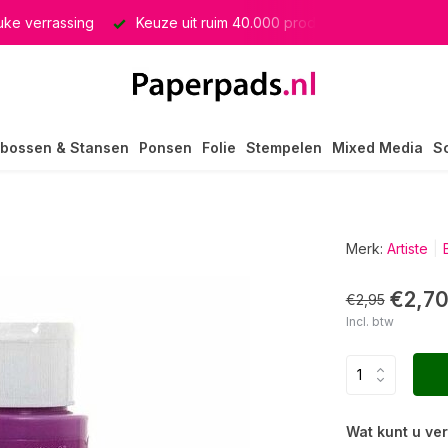
euke verrassing
Keuze uit ruim 40.000 producten
GRATIS 
bossen & Stansen
Ponsen
Folie
Stempelen
Mixed Media
S
Merk:
Artiste
€2,7
€2,95
Incl. btw
Wat kunt u ve