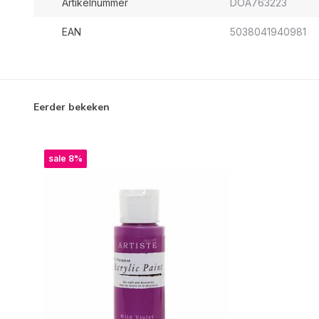
Artikelnummer
DOA763223
EAN
5038041940981
Eerder bekeken
sale 8%