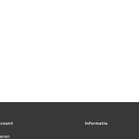
ccount
Informatie
reren