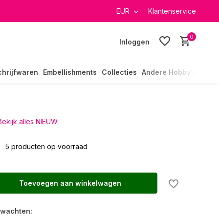
verzending in heel Nederland
EUR
Klantenservice
0
Inloggen
chrijfwaren
Embellishments
Collecties
Andere Hobby's
Bekijk alles NIEUW:
0
5 producten op voorraad
Toevoegen aan winkelwagen
rwachten: