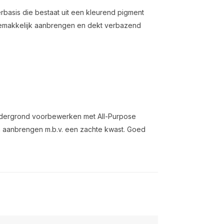
rbasis die bestaat uit een kleurend pigment
 gemakkelijk aanbrengen en dekt verbazend
dergrond voorbewerken met All-Purpose
en aanbrengen m.b.v. een zachte kwast. Goed