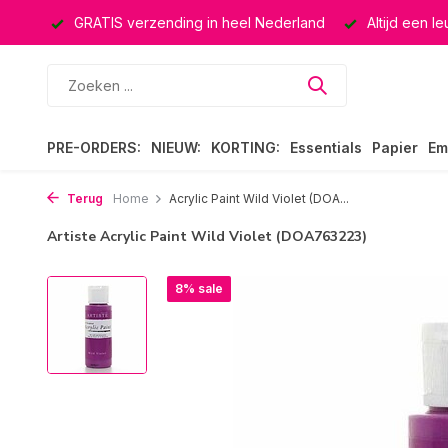
ucten
GRATIS verzending in heel Nederland
Altijd een l
PRE-ORDERS:
NIEUW:
KORTING:
Essentials
Papier
Em
Terug
Home
Acrylic Paint Wild Violet (DOA...
Artiste Acrylic Paint Wild Violet (DOA763223)
8% sale