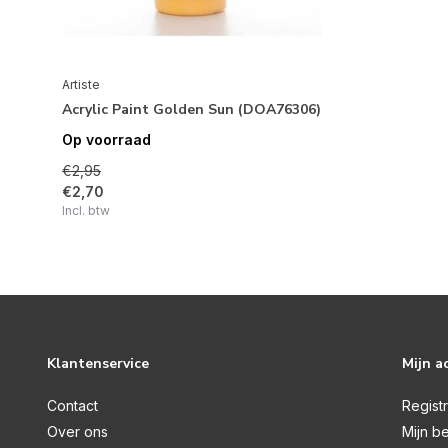
Artiste
Acrylic Paint Golden Sun (DOA76306)
Op voorraad
€2,95
€2,70
Incl. btw
Klantenservice
Mijn a
Contact
Regist
Over ons
Mijn be