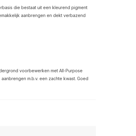
rbasis die bestaat uit een kleurend pigment
 gemakkelijk aanbrengen en dekt verbazend
dergrond voorbewerken met All-Purpose
en aanbrengen m.b.v. een zachte kwast. Goed