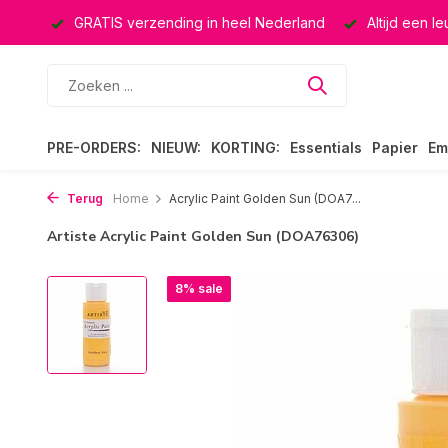
ucten
GRATIS verzending in heel Nederland
Altijd een l
PRE-ORDERS:
NIEUW:
KORTING:
Essentials
Papier
Em
Terug
Home
Acrylic Paint Golden Sun (DOA7...
Artiste Acrylic Paint Golden Sun (DOA76306)
8% sale