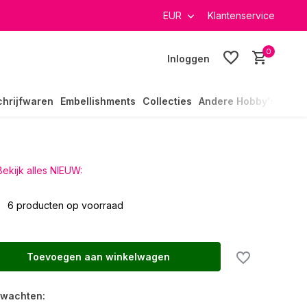
verzending in heel Nederland
EUR
Klantenservice
0
Inloggen
chrijfwaren
Embellishments
Collecties
Andere Hobby's
Bekijk alles NIEUW:
0
6 producten op voorraad
Toevoegen aan winkelwagen
rwachten: