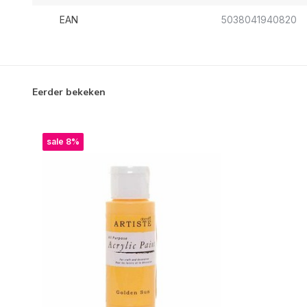
EAN
5038041940820
Eerder bekeken
sale 8%