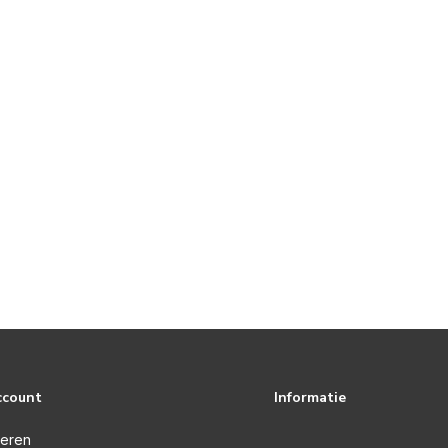
ccount
Informatie
reren