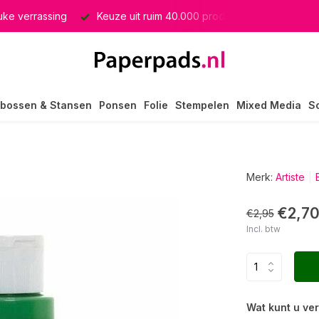
euke verrassing
Keuze uit ruim 40.000 producten
GRATIS 
bossen & Stansen
Ponsen
Folie
Stempelen
Mixed Media
S
Merk:
Artiste
€2,7
€2,95
Incl. btw
Wat kunt u ve