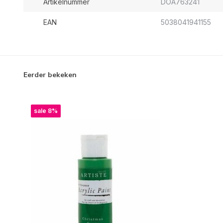
Artikelnummer
DOA763241
EAN
5038041941155
Eerder bekeken
sale 8%