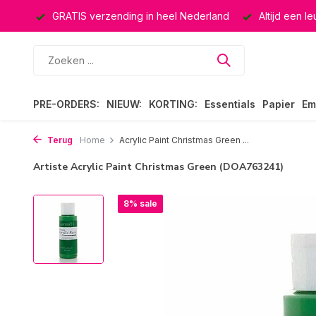
ucten
GRATIS verzending in heel Nederland
Altijd een l
PRE-ORDERS:
NIEUW:
KORTING:
Essentials
Papier
Em
Terug
Home
Acrylic Paint Christmas Green ...
Artiste Acrylic Paint Christmas Green (DOA763241)
8% sale