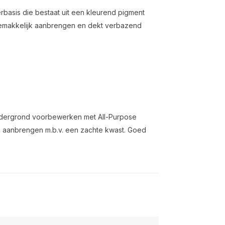
rbasis die bestaat uit een kleurend pigment
 gemakkelijk aanbrengen en dekt verbazend
dergrond voorbewerken met All-Purpose
en aanbrengen m.b.v. een zachte kwast. Goed