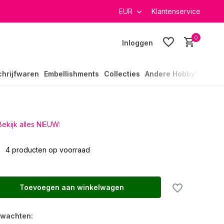
verzending in heel Nederland
EUR
Klantenservice
0
Inloggen
chrijfwaren
Embellishments
Collecties
Andere Hobby's
Bekijk alles NIEUW:
0
4 producten op voorraad
Toevoegen aan winkelwagen
rwachten: