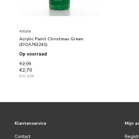
Artiste
Acrylic Paint Christmas Green
(DOA763241)
Op voorraad
€2,95
€2,70
Incl. btw
Klantenservice
Mijn a
Contact
Regist