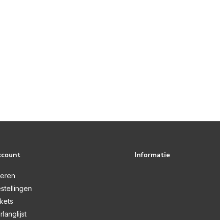
ccount
Informatie
reren
stellingen
ckets
rlanglijst