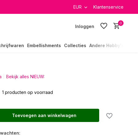
verzending in heel Nederland
EUR
Klantenservice
0
Inloggen
chrijfwaren
Embellishments
Collecties
Andere Hobby's
a
Bekijk alles NIEUW:
1 producten op voorraad
Toevoegen aan winkelwagen
rwachten: