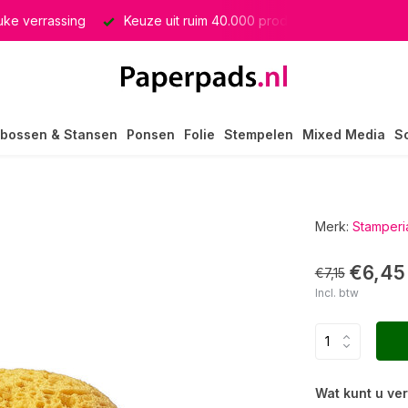
euke verrassing
Keuze uit ruim 40.000 producten
GRATIS 
bossen & Stansen
Ponsen
Folie
Stempelen
Mixed Media
S
Merk:
Stamperi
€6,45
€7,15
Incl. btw
Wat kunt u ve