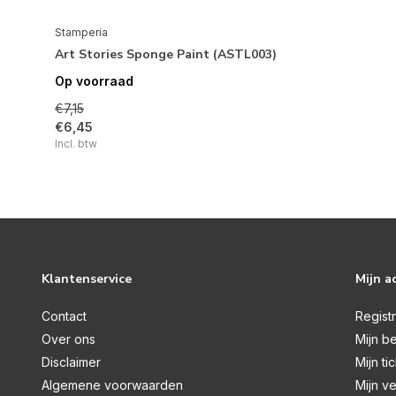
Stamperia
Art Stories Sponge Paint (ASTL003)
Op voorraad
€7,15
€6,45
Incl. btw
Klantenservice
Mijn a
Contact
Regist
Over ons
Mijn be
Disclaimer
Mijn ti
Algemene voorwaarden
Mijn ve