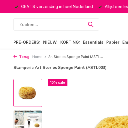
ucten
GRATIS verzending in heel Nederland
Altijd een l
PRE-ORDERS:
NIEUW:
KORTING:
Essentials
Papier
Em
Terug
Home
Art Stories Sponge Paint (ASTL...
Stamperia Art Stories Sponge Paint (ASTL003)
10% sale