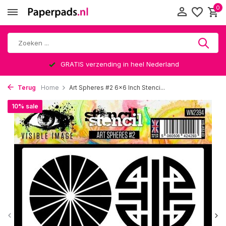
0
GRATIS verzending in heel Nederland
Terug
Home
Art Spheres #2 6x6 Inch Stenci...
10% sale