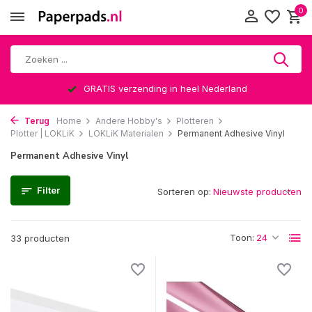
0
Altijd een leuke verrassing
Terug
Home
Andere Hobby's
Plotteren
Plotter | LOKLiK
LOKLiK Materialen
Permanent Adhesive Vinyl
Permanent Adhesive Vinyl
Filter
Sorteren op:
Toon:
33 producten