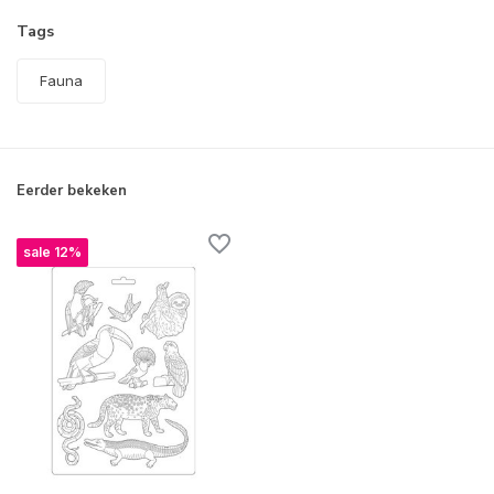
Tags
Fauna
Eerder bekeken
sale 12%