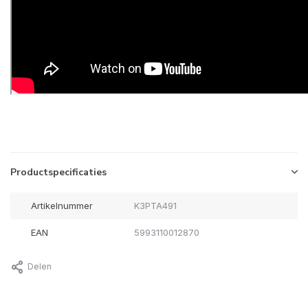
Productspecificaties
Artikelnummer
K3PTA491
EAN
5993110012870
Delen