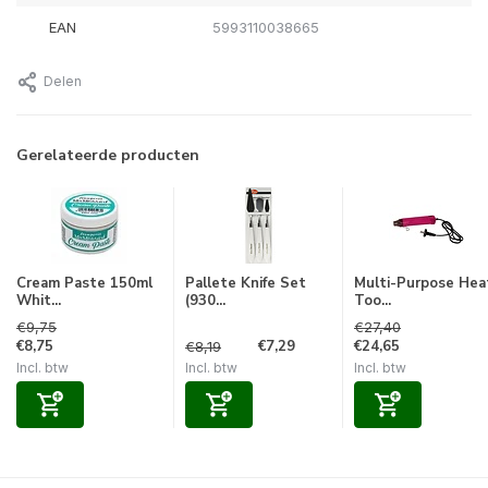
EAN
5993110038665
Delen
Gerelateerde producten
Cream Paste 150ml
Pallete Knife Set
Multi-Purpose Hea
Whit...
(930...
Too...
€9,75
€27,40
€8,75
€7,29
€24,65
€8,19
Incl. btw
Incl. btw
Incl. btw