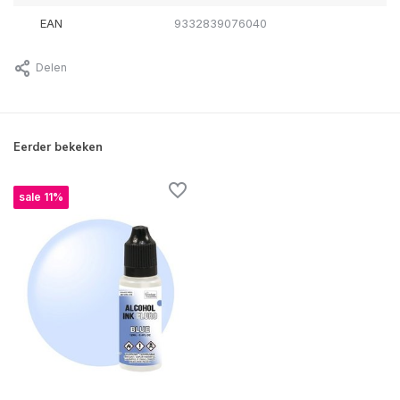
EAN
9332839076040
Delen
Eerder bekeken
sale 11%