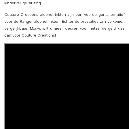
kinderveilige sluiting.
Couture Creations alcohol inkten zijn een voordeliger alternatief
voor de Ranger alcohol inkten. Echter de prestaties zijn volkomen
vergelijkbaar. M.a.w. wilt u meer kleuren voor hetzelfde geld kies
dan voor Couture Creations!