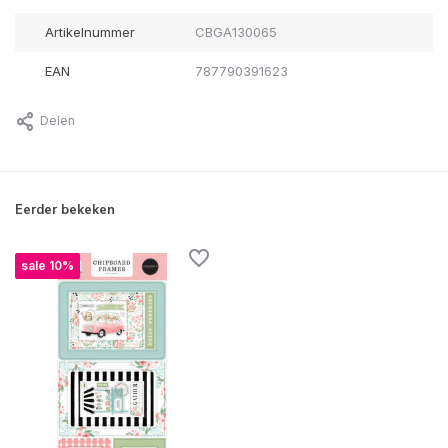
Artikelnummer
CBGA130065
EAN
787790391623
Delen
Eerder bekeken
sale 10%