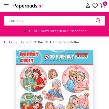
0
GRATIS verzending in heel Nederland
Terug
Home
3D Push Out Bubbly Girls Mothe...