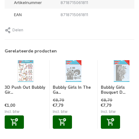
Artikelnummer
8718715061811
EAN
8718715061811
Delen
Gerelateerde producten
3D Push Out Bubbly
Bubbly Girls In The
Bubbly Girls
Gir...
Ga...
Bouquet D...
€8,79
€8,79
€1,00
€7,79
€7,79
Incl. btw
Incl. btw
Incl. btw