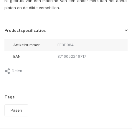
Bij gebruik van een machine van een ander merk kan het aantal
platen en de dikte verschillen.
Productspecificaties
Artikelnummer
EF3D084
EAN
8716052246717
Delen
Tags
Pasen