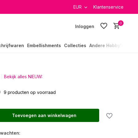
verzending in heel Nederland
EUR
Klantenservice
0
Inloggen
chrijfwaren
Embellishments
Collecties
Andere Hobby's
Bekijk alles NIEUW:
9
9 producten op voorraad
Toevoegen aan winkelwagen
rwachten: