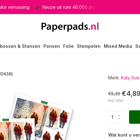
euke verrassing
Keuze uit ruim 40.000 producten
GRATIS 
bossen & Stansen
Ponsen
Folie
Stempelen
Mixed Media
S
CD616)
Merk:
Katy Sue
€4,8
€5,39
Incl. btw
Wat kunt u ve