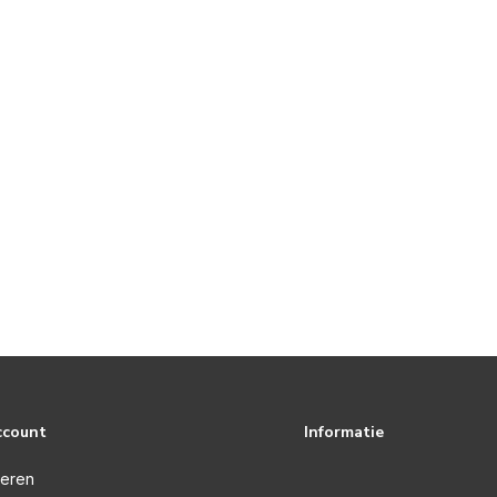
ccount
Informatie
reren