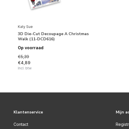
Katy Sue
3D Die-Cut Decoupage A Christmas
Walk (11-DCD616)
Op voorraad
€5,39
€4,89
Incl. btw
Klantenservice
Mijn a
Contact
Regist