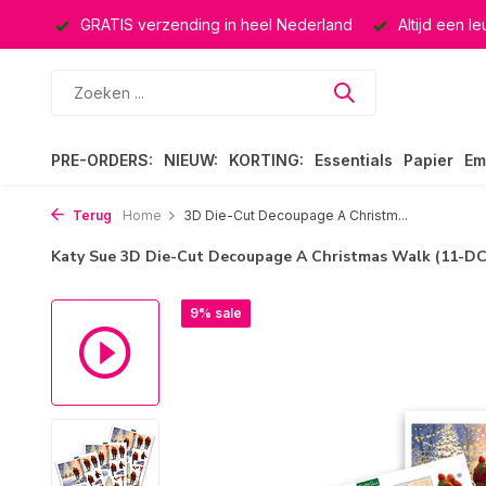
ucten
GRATIS verzending in heel Nederland
Altijd een l
PRE-ORDERS:
NIEUW:
KORTING:
Essentials
Papier
Em
Terug
Home
3D Die-Cut Decoupage A Christm...
Katy Sue 3D Die-Cut Decoupage A Christmas Walk (11-D
9% sale