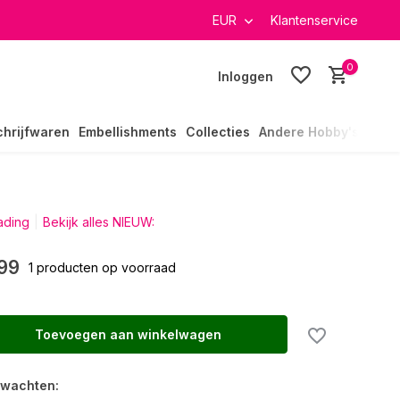
verzending in heel Nederland
EUR
Klantenservice
0
Inloggen
chrijfwaren
Embellishments
Collecties
Andere Hobby's
rading
Bekijk alles NIEUW:
99
1 producten op voorraad
Toevoegen aan winkelwagen
rwachten: