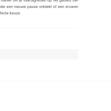
le manier om je vaardigheden op het gebied van
t die een nieuwe passie ontdekt of een ervaren
erfecte keuze.