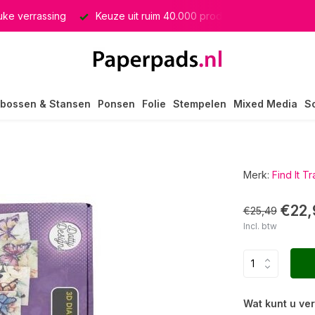
euke verrassing
Keuze uit ruim 40.000 producten
GRATIS 
bossen & Stansen
Ponsen
Folie
Stempelen
Mixed Media
S
Merk:
Find It T
€22,
€25,49
Incl. btw
Wat kunt u ve