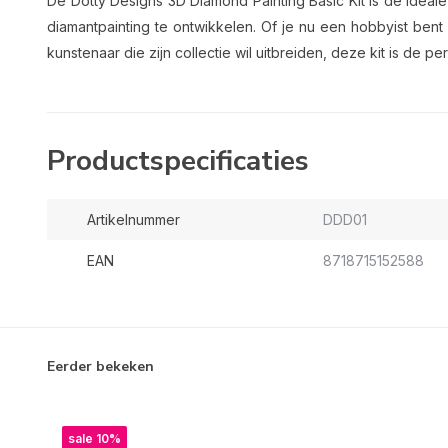
De Dotty Designs 3D Diamond Painting Basic Kit is de idea
diamantpainting te ontwikkelen. Of je nu een hobbyist ben
kunstenaar die zijn collectie wil uitbreiden, deze kit is de p
Productspecificaties
Artikelnummer
DDD01
EAN
8718715152588
Eerder bekeken
sale 10%