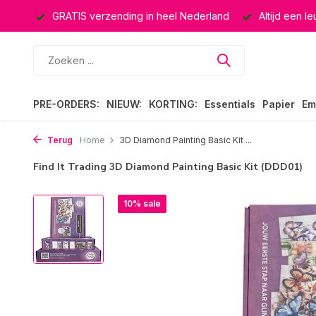
ucten
GRATIS verzending in heel Nederland
Altijd een l
PRE-ORDERS:
NIEUW:
KORTING:
Essentials
Papier
Em
Terug
Home
3D Diamond Painting Basic Kit ...
Find It Trading 3D Diamond Painting Basic Kit (DDD01)
10% sale