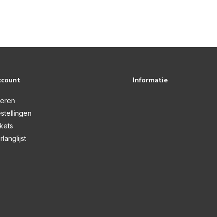
ccount
Informatie
reren
stellingen
ckets
rlanglijst