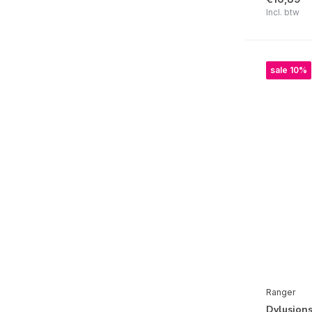
Incl. btw
sale 10%
Ranger
Dylusions