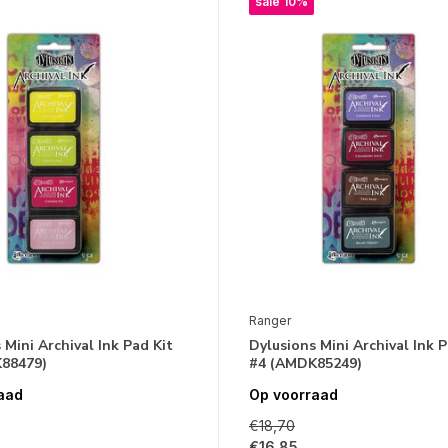
sale 10%
Ranger
 Mini Archival Ink Pad Kit
Dylusions Mini Archival Ink P
88479)
#4 (AMDK85249)
aad
Op voorraad
€18,70
€16,85