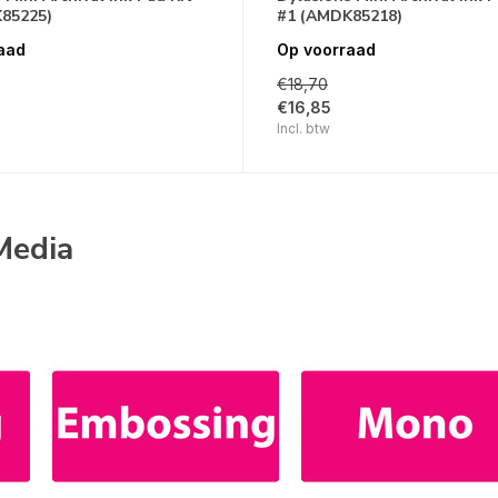
85225)
#1 (AMDK85218)
aad
Op voorraad
€18,70
€16,85
Incl. btw
Media