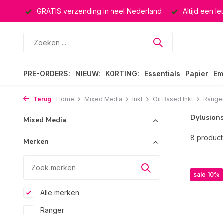
ucten
GRATIS verzending in heel Nederland
Altijd een l
PRE-ORDERS:
NIEUW:
KORTING:
Essentials
Papier
Em
Terug
Home
Mixed Media
Inkt
Oil Based Inkt
Ranger 
Dylusions
Mixed Media
8 produc
Merken
sale 10%
Alle merken
Ranger