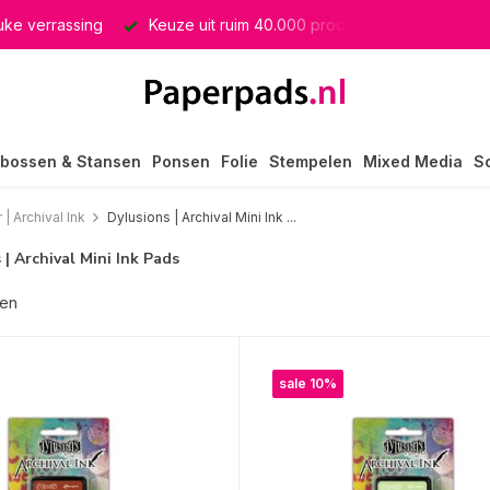
euke verrassing
Keuze uit ruim 40.000 producten
GRATIS 
bossen & Stansen
Ponsen
Folie
Stempelen
Mixed Media
S
| Archival Ink
Dylusions | Archival Mini Ink ...
 | Archival Mini Ink Pads
ten
sale 10%