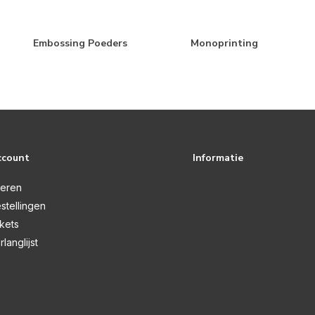
Embossing Poeders
Monoprinting
ccount
Informatie
reren
stellingen
ckets
rlanglijst