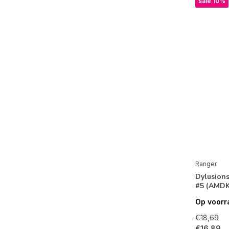
sale 10%
Ranger
Dylusions
#5 (AMDK
Op voorr
€18,69
€16,89