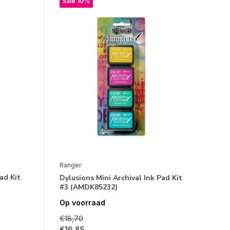
sale 10%
Ranger
ad Kit
Dylusions Mini Archival Ink Pad Kit
#3 (AMDK85232)
Op voorraad
€18,70
€16,85