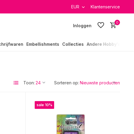
verzending in heel Nederland
EUR
Klantenservice
0
Inloggen
chrijfwaren
Embellishments
Collecties
Andere Hobby's
Toon:
Sorteren op:
sale 10%