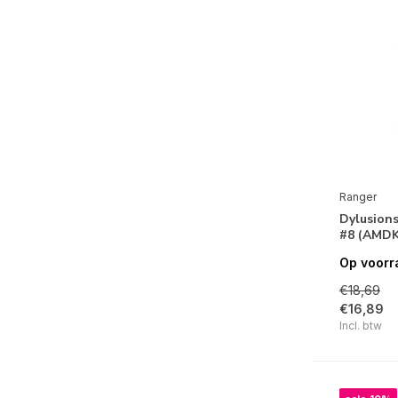
Ranger
Dylusions
#8 (AMDK
Op voorr
€18,69
€16,89
Incl. btw