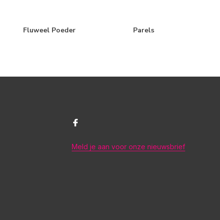
Fluweel Poeder
Parels
Meld je aan voor onze nieuwsbrief