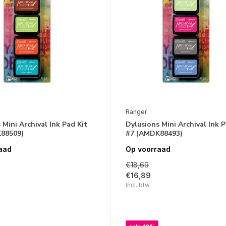
Ranger
 Mini Archival Ink Pad Kit
Dylusions Mini Archival Ink P
88509)
#7 (AMDK88493)
aad
Op voorraad
€18,69
€16,89
Incl. btw