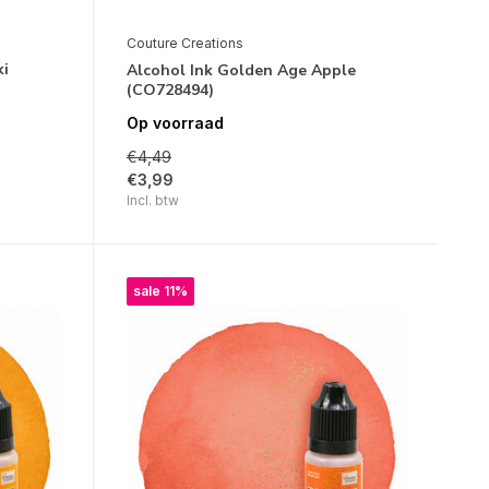
Couture Creations
ki
Alcohol Ink Golden Age Apple
(CO728494)
Op voorraad
€4,49
€3,99
Incl. btw
sale 11%