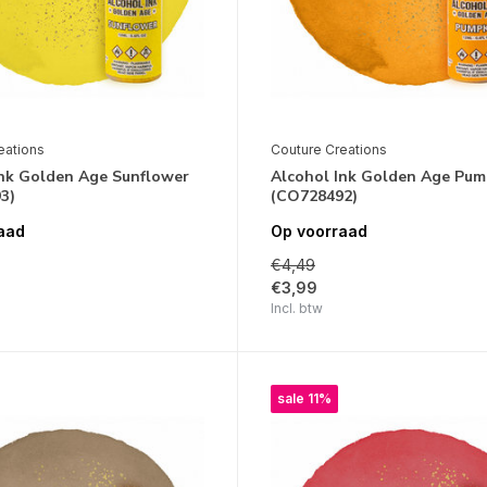
eations
Couture Creations
Ink Golden Age Sunflower
Alcohol Ink Golden Age Pum
3)
(CO728492)
aad
Op voorraad
€4,49
€3,99
Incl. btw
sale 11%