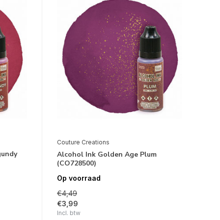
Couture Creations
gundy
Alcohol Ink Golden Age Plum
(CO728500)
Op voorraad
€4,49
€3,99
Incl. btw