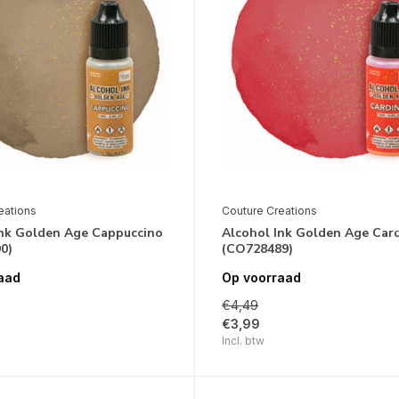
eations
Couture Creations
Ink Golden Age Cappuccino
Alcohol Ink Golden Age Card
0)
(CO728489)
aad
Op voorraad
€4,49
€3,99
Incl. btw