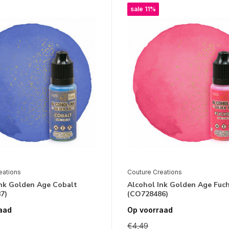
sale 11%
eations
Couture Creations
Ink Golden Age Cobalt
Alcohol Ink Golden Age Fuch
7)
(CO728486)
aad
Op voorraad
€4,49