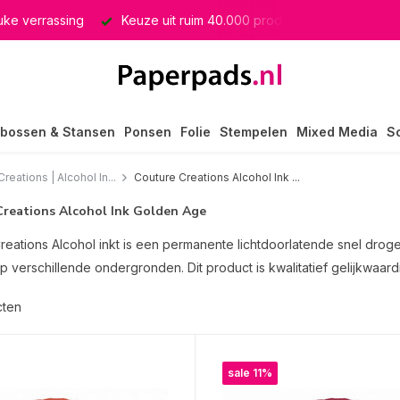
producten
GRATIS verzending in heel Nederland
bossen & Stansen
Ponsen
Folie
Stempelen
Mixed Media
S
reations | Alcohol In...
Couture Creations Alcohol Ink ...
Creations Alcohol Ink Golden Age
reations Alcohol inkt is een permanente lichtdoorlatende snel drog
p verschillende ondergronden. Dit product is kwalitatief gelijkwaard
cten
sale 11%