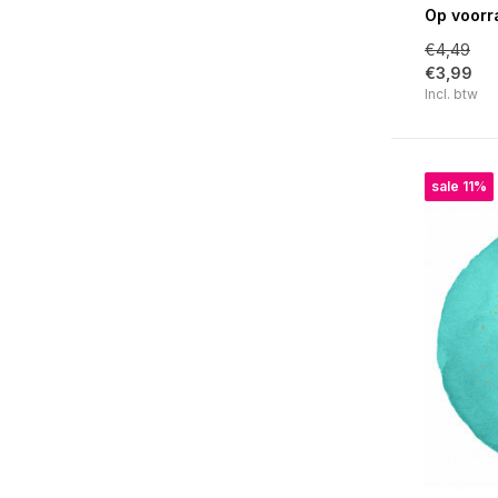
Op voorr
€4,49
€3,99
Incl. btw
sale 11%