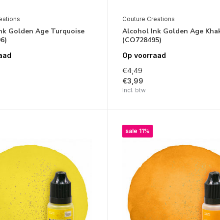
eations
Couture Creations
Ink Golden Age Turquoise
Alcohol Ink Golden Age Kha
6)
(CO728495)
aad
Op voorraad
€4,49
€3,99
Incl. btw
sale 11%