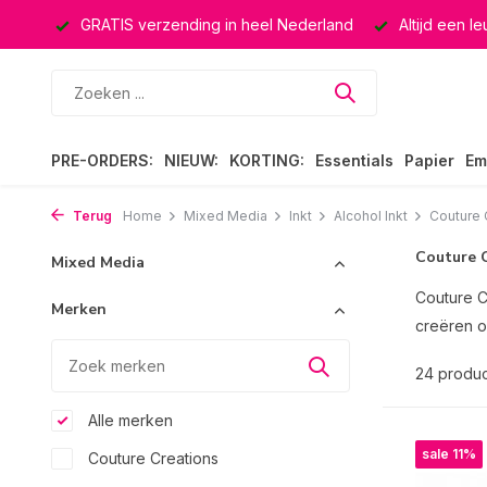
rland
Altijd een leuke verrassing
Keuze uit ruim 40.000 
PRE-ORDERS:
NIEUW:
KORTING:
Essentials
Papier
Em
Terug
Home
Mixed Media
Inkt
Alcohol Inkt
Couture C
Couture 
Mixed Media
Couture C
Merken
creëren o
24 produ
Alle merken
sale 11%
Couture Creations