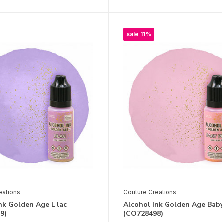
sale 11%
eations
Couture Creations
nk Golden Age Lilac
Alcohol Ink Golden Age Bab
9)
(CO728498)