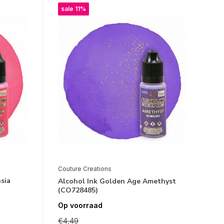
sale 11%
Couture Creations
sia
Alcohol Ink Golden Age Amethyst
(CO728485)
Op voorraad
€4,49