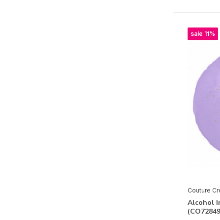
sale 11%
Couture Cr
Alcohol I
(CO72849