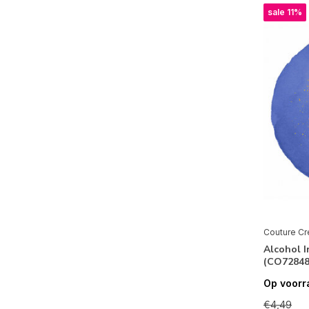
sale 11%
Couture Cr
Alcohol 
(CO72848
Op voorr
€4,49