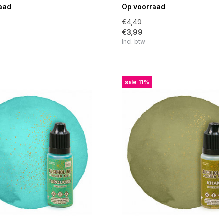
aad
Op voorraad
€4,49
€3,99
Incl. btw
sale 11%