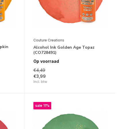
Couture Creations
pkin
Alcohol Ink Golden Age Topaz
(CO728491)
Op voorraad
€4,49
€3,99
Incl. btw
sale 11%