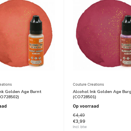
eations
Couture Creations
Ink Golden Age Burnt
Alcohol Ink Golden Age Bur
CO728502)
(CO728501)
aad
Op voorraad
€4,49
€3,99
Incl. btw