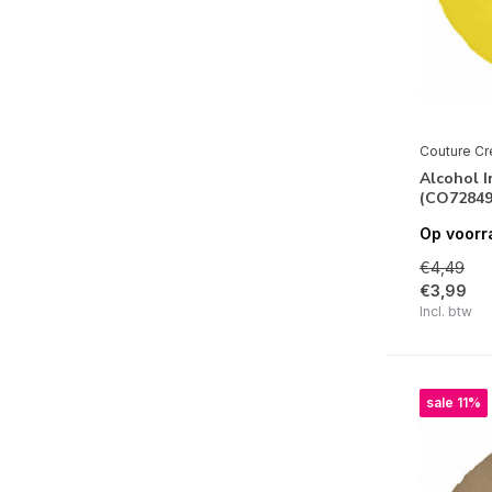
Couture Cr
Alcohol 
(CO72849
Op voorr
€4,49
€3,99
Incl. btw
sale 11%