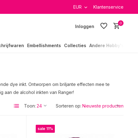
EUR
Klantenservice
0
Inloggen
chrijfwaren
Embellishments
Collecties
Andere Hobby's
ende dye inkt. Ontworpen om briljante effecten mee te
ig aan de alcohol inkten van Ranger!
Toon:
Sorteren op:
sale 11%