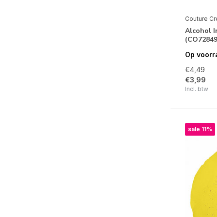
Couture Cr
Alcohol 
(CO72849
Op voorr
€4,49
€3,99
Incl. btw
sale 11%