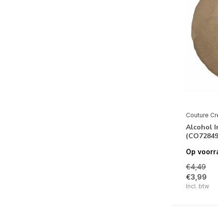
Couture Cr
Alcohol 
(CO72849
Op voorr
€4,49
€3,99
Incl. btw