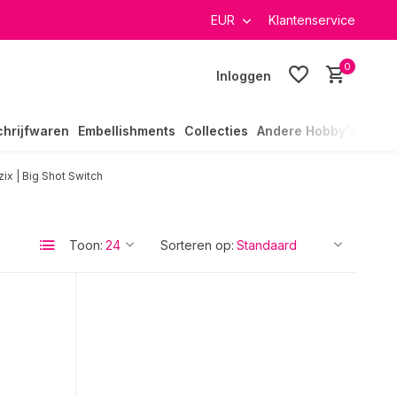
verzending in heel Nederland
EUR
Klantenservice
0
Inloggen
chrijfwaren
Embellishments
Collecties
Andere Hobby's
zix | Big Shot Switch
Toon:
Sorteren op: