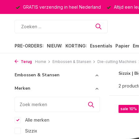
ucten
GRATIS verzending in heel Nederland
Altijd een l
PRE-ORDERS:
NIEUW:
KORTING:
Essentials
Papier
Em
Terug
Home
Embossen & Stansen
Die-cutting Machines
Sizzix | 
Embossen & Stansen
2 produc
Merken
sale 10%
Alle merken
Sizzix