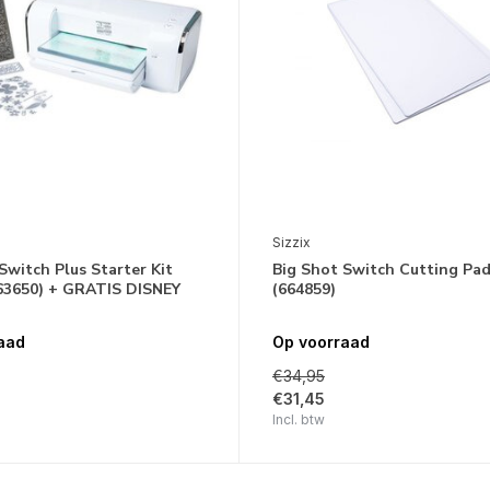
Sizzix
Switch Plus Starter Kit
Big Shot Switch Cutting Pa
63650) + GRATIS DISNEY
(664859)
aad
Op voorraad
€34,95
€31,45
Incl. btw