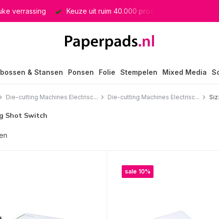
euke verrassing
Keuze uit ruim 40.000 producten
GRATIS 
bossen & Stansen
Ponsen
Folie
Stempelen
Mixed Media
S
Die-cutting Machines Electrisc...
Die-cutting Machines Electrisc...
Siz
Big Shot Switch
ten
sale 10%