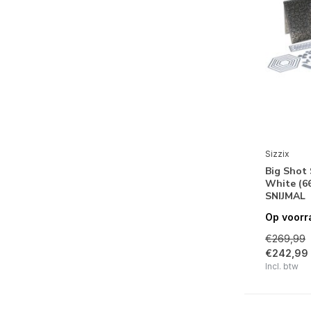
Sizzix
Big Shot 
White (6
SNIJMAL
Op voorr
€269,99
€242,99
Incl. btw