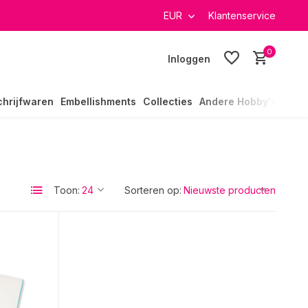
verzending in heel Nederland
EUR
Klantenservice
0
Inloggen
chrijfwaren
Embellishments
Collecties
Andere Hobby's
Toon:
Sorteren op: