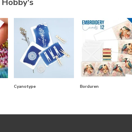
e Hobby's
Cyanotype
Borduren