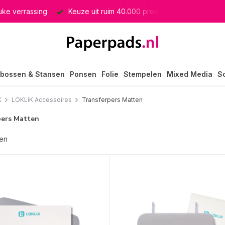
euke verrassing
Keuze uit ruim 40.000 producten
GRATIS 
bossen & Stansen
Ponsen
Folie
Stempelen
Mixed Media
S
K
LOKLiK Accessoires
Transferpers Matten
pers Matten
ten