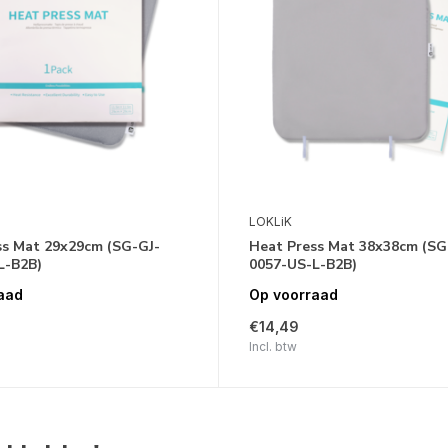
LOKLiK
ss Mat 29x29cm (SG-GJ-
Heat Press Mat 38x38cm (SG
L-B2B)
0057-US-L-B2B)
aad
Op voorraad
€14,49
Incl. btw