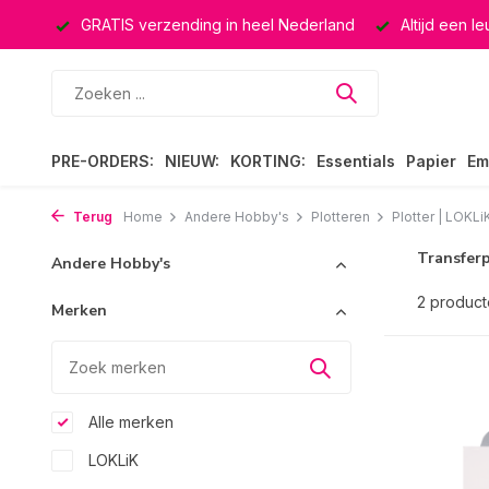
ucten
GRATIS verzending in heel Nederland
Altijd een l
PRE-ORDERS:
NIEUW:
KORTING:
Essentials
Papier
Em
Terug
Home
Andere Hobby's
Plotteren
Plotter | LOKLi
Transfer
Andere Hobby's
2 produc
Merken
Alle merken
LOKLiK