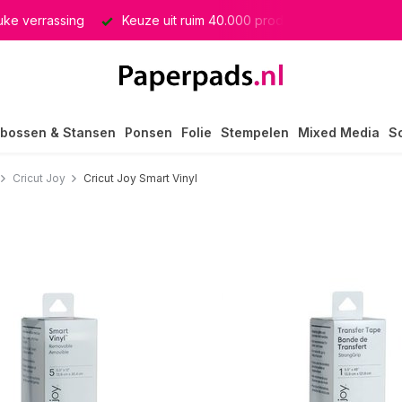
euke verrassing
Keuze uit ruim 40.000 producten
GRATIS 
bossen & Stansen
Ponsen
Folie
Stempelen
Mixed Media
S
Cricut Joy
Cricut Joy Smart Vinyl