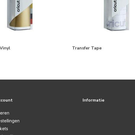
Vinyl
Transfer Tape
ccount
Informatie
reren
stellingen
ckets