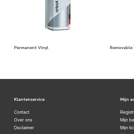
Permanent Vinyl
Removable 
Klantenservice
Mijn a
Contact
Regist
Over ons
Mijn be
Disclaimer
Mijn ti