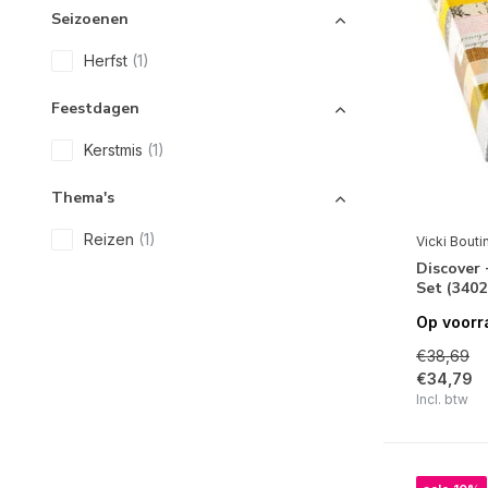
Seizoenen
Herfst
(1)
Feestdagen
Kerstmis
(1)
Thema's
Reizen
(1)
Vicki Bouti
Discover 
Set (3402
Op voorr
€38,69
€34,79
Incl. btw