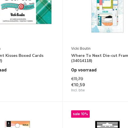
n
Vicki Boutin
nt Kisses Boxed Cards
Where To Next Die-cut Fra
2)
(34014118)
aad
Op voorraad
€11,79
€10,59
Incl. btw
sale 10%