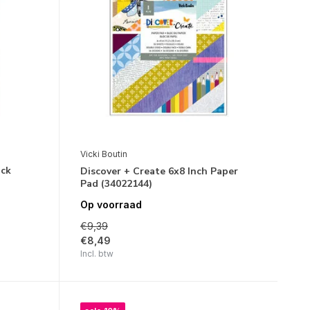
Vicki Boutin
ack
Discover + Create 6x8 Inch Paper
Pad (34022144)
Op voorraad
€9,39
€8,49
Incl. btw