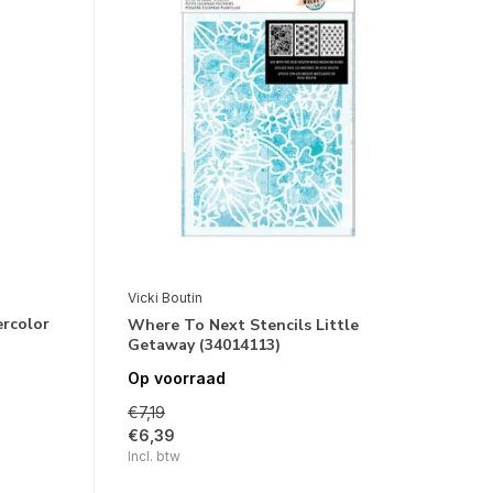
Vicki Boutin
rcolor
Where To Next Stencils Little
Getaway (34014113)
Op voorraad
€7,19
€6,39
Incl. btw