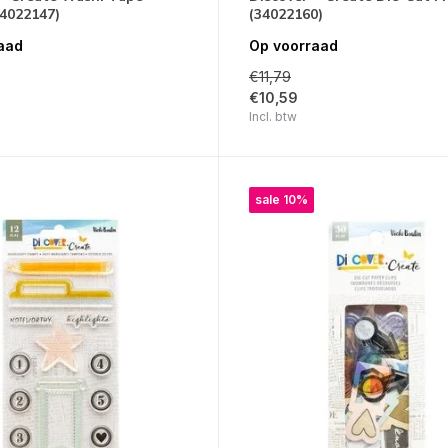
34022147)
(34022160)
aad
Op voorraad
€11,79
€10,59
Incl. btw
sale 10%