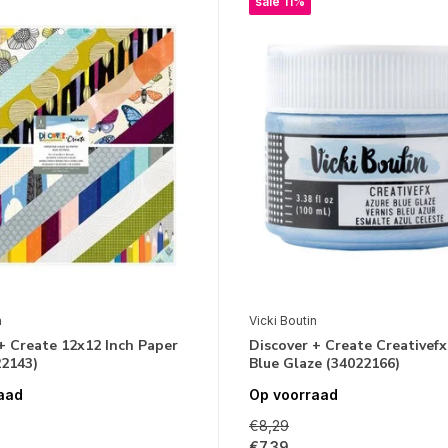
sale 11%
n
Vicki Boutin
+ Create 12x12 Inch Paper
Discover + Create Creativefx
22143)
Blue Glaze (34022166)
aad
Op voorraad
€8,29
€7,39