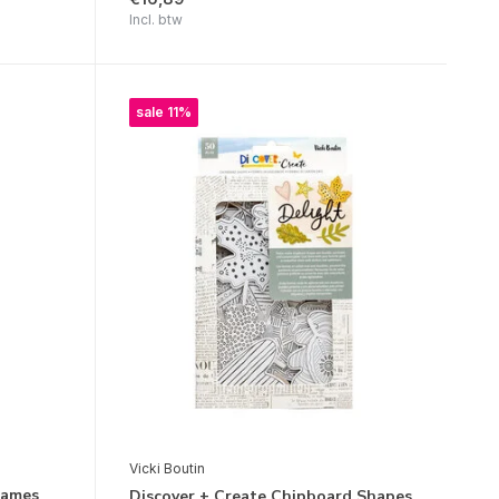
Incl. btw
sale 11%
Vicki Boutin
rames
Discover + Create Chipboard Shapes