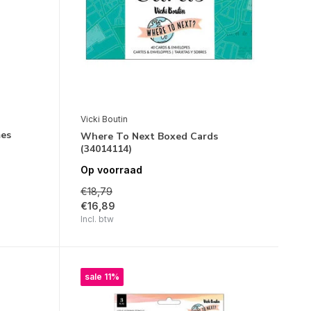
Vicki Boutin
mes
Where To Next Boxed Cards
(34014114)
Op voorraad
€18,79
€16,89
Incl. btw
sale 11%