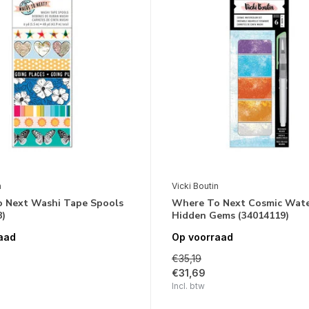
n
Vicki Boutin
 Next Washi Tape Spools
Where To Next Cosmic Wate
8)
Hidden Gems (34014119)
aad
Op voorraad
€35,19
€31,69
Incl. btw