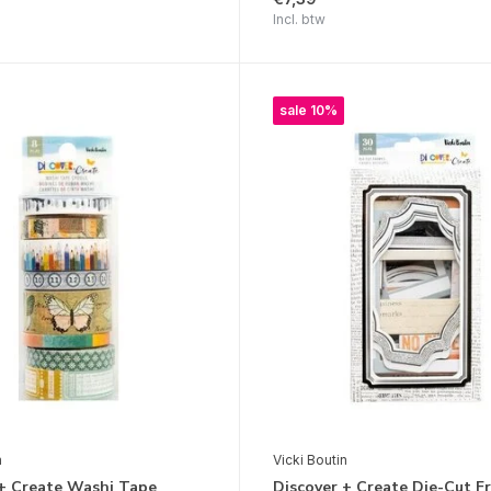
Incl. btw
sale 10%
n
Vicki Boutin
 + Create Washi Tape
Discover + Create Die-Cut F