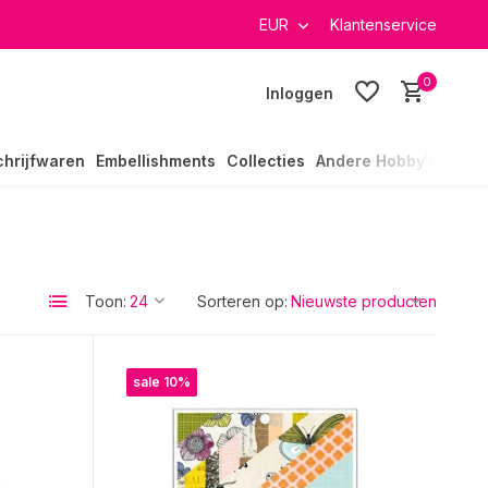
EUR
Klantenservice
0
Inloggen
chrijfwaren
Embellishments
Collecties
Andere Hobby's
Toon:
Sorteren op:
sale 10%