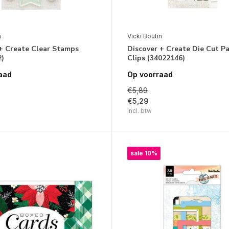
n
Vicki Boutin
+ Create Clear Stamps
Discover + Create Die Cut P
2)
Clips (34022146)
aad
Op voorraad
€5,89
€5,29
Incl. btw
sale 10%