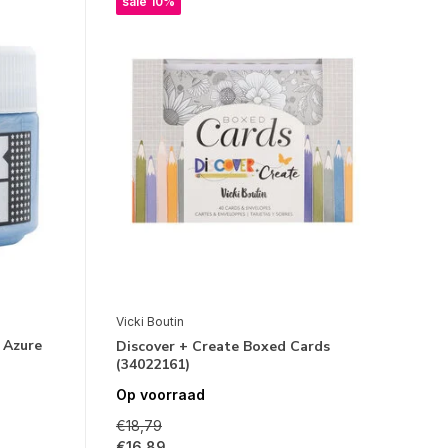
sale 10%
Vicki Boutin
 Azure
Discover + Create Boxed Cards
(34022161)
Op voorraad
€18,79
€16,89