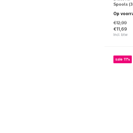
Spools (
Op voorr
€12,99
€11,69
Incl. btw
sale 11%