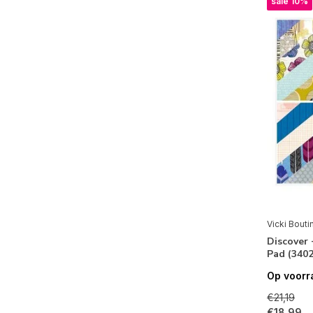
sale 10%
Vicki Bouti
Discover 
Pad (340
Op voorr
€21,19
€18,99