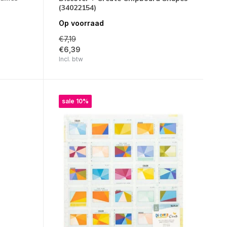
(34022154)
Op voorraad
€7,19
€6,39
Incl. btw
sale 10%