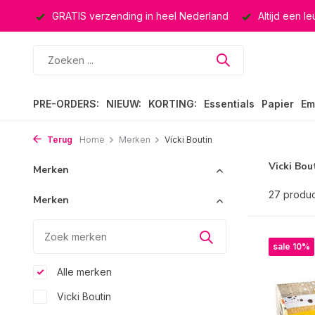
rland
Altijd een leuke verrassing
Keuze uit ruim 40.000 
PRE-ORDERS:
NIEUW:
KORTING:
Essentials
Papier
Em
Terug
Home
Merken
Vicki Boutin
Vicki Bou
Merken
27 produ
Merken
sale 10%
Alle merken
Vicki Boutin