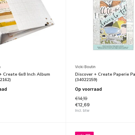
n
Vicki Boutin
+ Create 6x8 Inch Album
Discover + Create Paperie P
2162)
(34022159)
aad
Op voorraad
€14,19
€12,69
Incl. btw