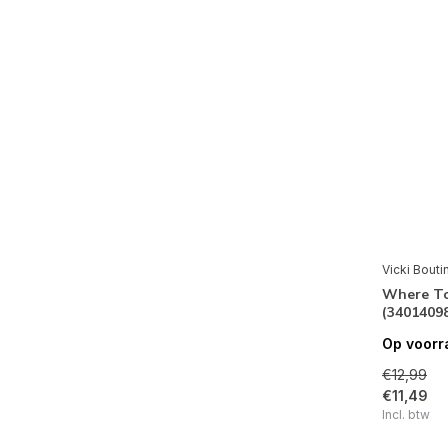
Vicki Bouti
Where To
(3401409
Op voorr
€12,99
€11,49
Incl. btw