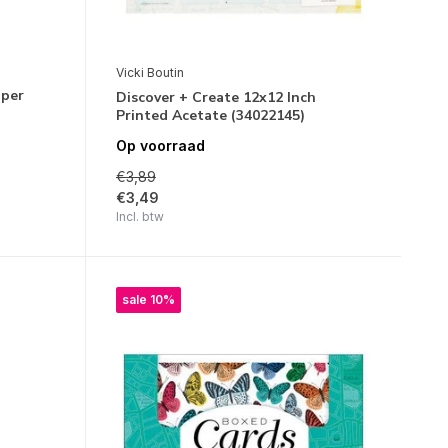
Vicki Boutin
aper
Discover + Create 12x12 Inch
Printed Acetate (34022145)
Op voorraad
€3,89
€3,49
Incl. btw
sale 10%