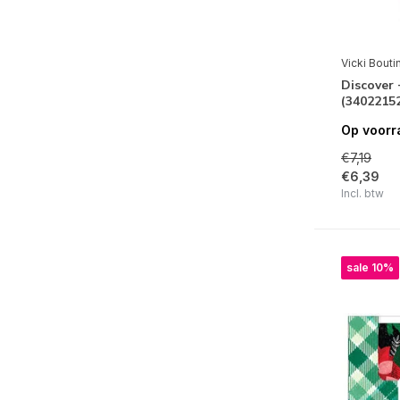
Vicki Bouti
Discover 
(3402215
Op voorr
€7,19
€6,39
Incl. btw
sale 10%