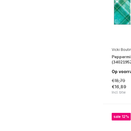
Vicki Bouti
Peppermi
(3402195
Op voorr
€18,79
€16,89
Incl. btw
sale 12%