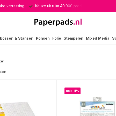
producten
GRATIS verzending in heel Nederland
bossen & Stansen
Ponsen
Folie
Stempelen
Mixed Media
S
tin
cten
sale 11%